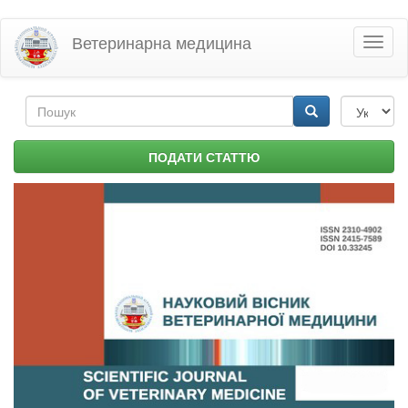
Перейти
Ветеринарна медицина
Toggl
до
naviga
основного
матеріалу
Пошукова
форма
Пошук
ПОДАТИ СТАТТЮ