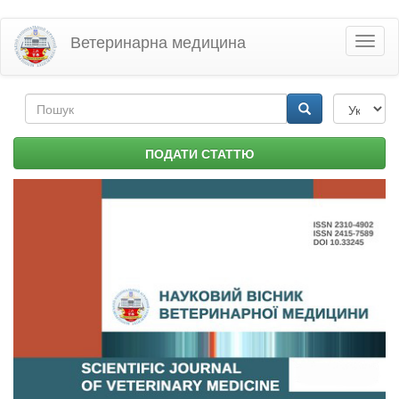
Перейти
Ветеринарна медицина
Toggl
до
naviga
основного
матеріалу
Пошукова
форма
Пошук
ПОДАТИ СТАТТЮ