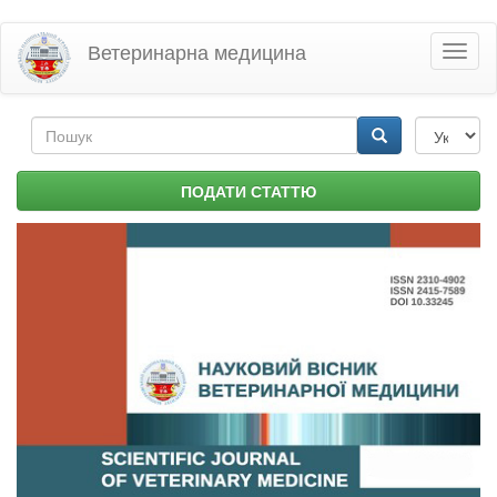
Перейти
Ветеринарна медицина
Toggl
до
naviga
основного
матеріалу
Пошукова
форма
Пошук
ПОДАТИ СТАТТЮ