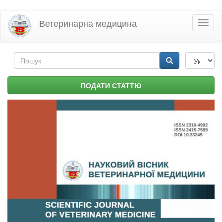
Перейти
Ветеринарна медицина
Toggl
до
naviga
основного
матеріалу
Пошукова
форма
Пошук
ПОДАТИ СТАТТЮ