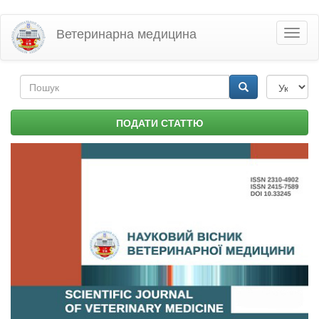
Перейти
Ветеринарна медицина
Toggl
до
naviga
основного
матеріалу
Пошукова
форма
Пошук
ПОДАТИ СТАТТЮ