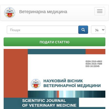
Перейти
Ветеринарна медицина
Toggl
до
naviga
основного
матеріалу
Пошукова
форма
Пошук
ПОДАТИ СТАТТЮ