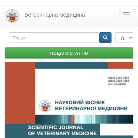
Перейти
Ветеринарна медицина
Toggl
до
naviga
основного
матеріалу
Пошукова
форма
Пошук
ПОДАТИ СТАТТЮ