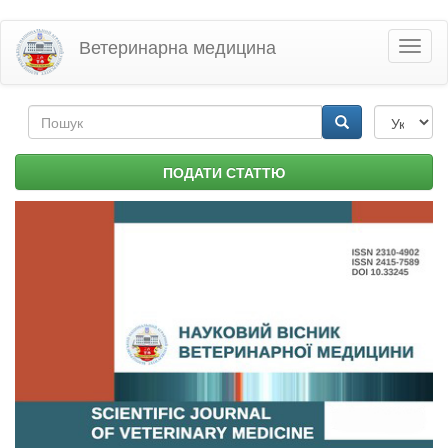
Перейти
Ветеринарна медицина
Toggl
до
naviga
основного
матеріалу
Пошукова
форма
Пошук
ПОДАТИ СТАТТЮ