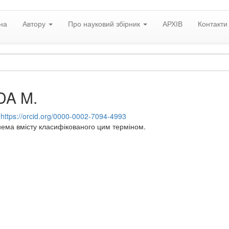
на
Автору
Про науковий збірник
АРХІВ
Контакти
DA M.
:
https://orcid.org/0000-0002-7094-4993
нема вмісту класифікованого цим терміном.