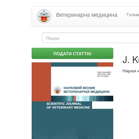
Перейти
Ветеринарна медицина
Голов
до
основного
матеріалу
Пошукова
форма
Пошук
ПОДАТИ СТАТТЮ
J. 
Наразі 