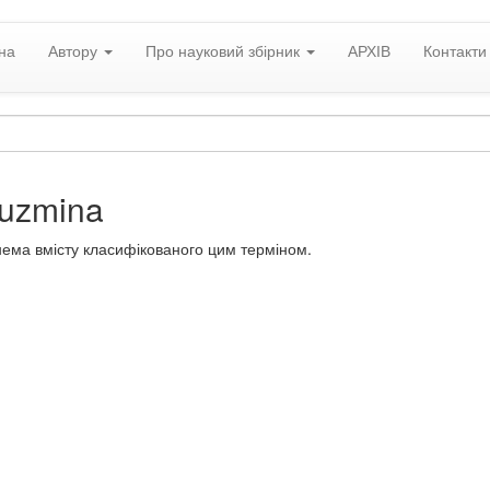
на
Автору
Про науковий збірник
АРХІВ
Контакти
Kuzmina
нема вмісту класифікованого цим терміном.