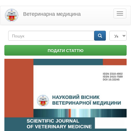
Перейти
Ветеринарна медицина
Toggl
до
naviga
основного
матеріалу
Пошукова
форма
Пошук
ПОДАТИ СТАТТЮ