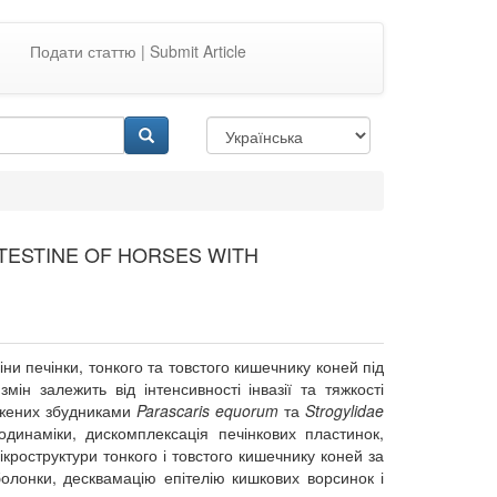
Подати статтю | Submit Article
TESTINE OF HORSES WITH
ни печінки, тонкого та товстого кишечнику коней під
н залежить від інтенсивності інвазії та тяжкості
ражених збудниками
Parascaris equorum
та
Strogylidae
модинаміки, дискомплексація печінкових пластинок,
ікроструктури тонкого і товстого кишечнику коней за
болонки, десквамацію епітелію кишкових ворсинок і