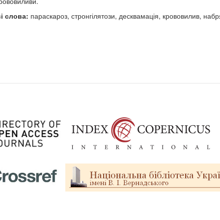
крововиливи.
і слова:
параскароз, стронгілятози, десквамація, крововилив, набр