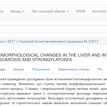
на
Автору
Про науковий збірник
АРХІВ
Контакти
вна
»
2017
»
Науковий вісник ветеринарної медицини № 2'2017
OMORPHOLOGICAL CHANGES IN THE LIVER AND IN
SCAROSIS AND STRONGYLATOSES
ція
Автори
Посилання
Завантажити статью
Рік
ьтаті проведених досліджень були встановлені патоморфологічні змі
 нематод. Виявлено, що ступінь прояву морфофункціональних змі
ічного процесу. У макро- і мікроскопічній будові печінки коней, у
терігали виражені зміни її гістоархітектоніки (розлади мікроге
ість цитоплазми гепатоцитів). Внаслідок гістологічних досліджень м
розної та стронгілятозної інвазій виявляли запалення слизової о