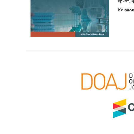
крипт, 
Ключов