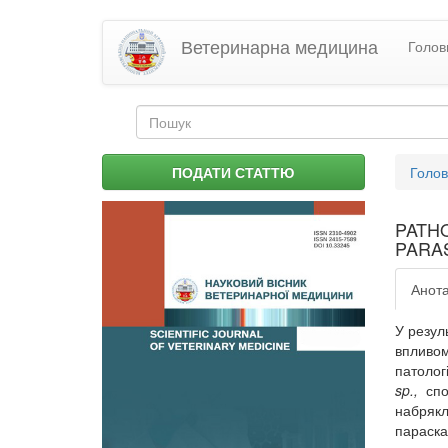
Перейти
Ветеринарна медицина
Голов
до
основного
матеріалу
Пошукова
форма
Пошук
Ви
ПОДАТИ СТАТТЮ
Голо
є
тут
PATH
PARA
Анота
У резул
впливом
патолог
sp.,
спос
набрякл
параска