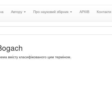
на
Автору
Про науковий збірник
АРХІВ
Контакти
Bogach
нема вмісту класифікованого цим терміном.