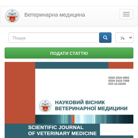
Перейти
Ветеринарна медицина
Toggl
до
naviga
основного
матеріалу
Пошукова
форма
Пошук
ПОДАТИ СТАТТЮ