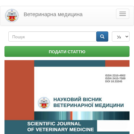
Перейти
Ветеринарна медицина
Toggl
до
naviga
основного
матеріалу
Пошукова
форма
Пошук
ПОДАТИ СТАТТЮ