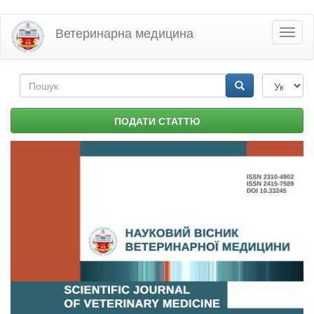
Перейти
Ветеринарна медицина
Toggl
до
naviga
основного
матеріалу
Пошукова
форма
Пошук
ПОДАТИ СТАТТЮ