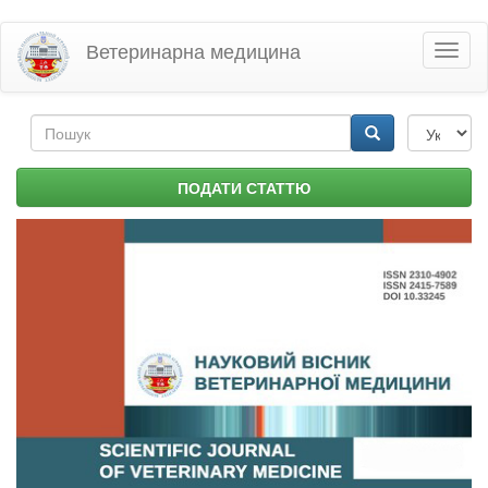
Перейти
Ветеринарна медицина
Toggl
до
naviga
основного
матеріалу
Пошукова
форма
Пошук
ПОДАТИ СТАТТЮ