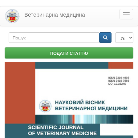
Перейти
Ветеринарна медицина
Toggl
до
naviga
основного
матеріалу
Пошукова
форма
Пошук
ПОДАТИ СТАТТЮ