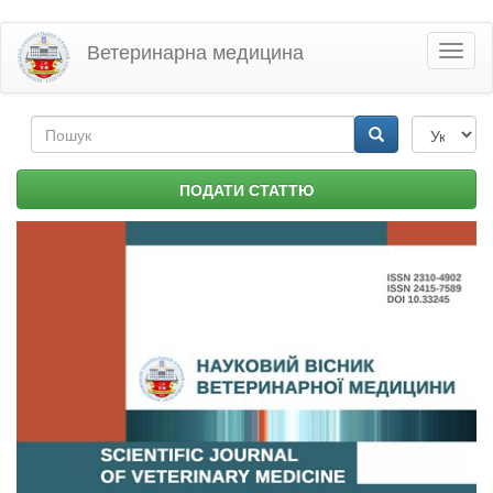
Перейти
Ветеринарна медицина
Toggl
до
naviga
основного
матеріалу
Пошукова
форма
Пошук
ПОДАТИ СТАТТЮ