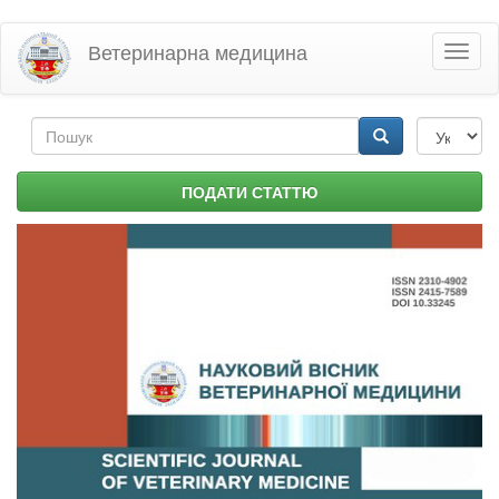
Перейти
Ветеринарна медицина
Toggl
до
naviga
основного
матеріалу
Пошукова
форма
Пошук
ПОДАТИ СТАТТЮ