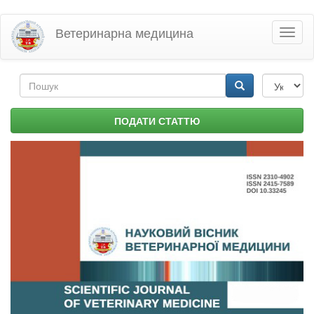
Перейти
Ветеринарна медицина
Toggl
до
naviga
основного
матеріалу
Пошукова
форма
Пошук
ПОДАТИ СТАТТЮ