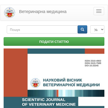
Перейти
Ветеринарна медицина
Toggl
до
naviga
основного
матеріалу
Пошукова
форма
Пошук
ПОДАТИ СТАТТЮ