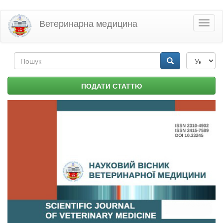
Перейти
Ветеринарна медицина
Toggl
до
naviga
основного
матеріалу
Пошукова
форма
Пошук
ПОДАТИ СТАТТЮ