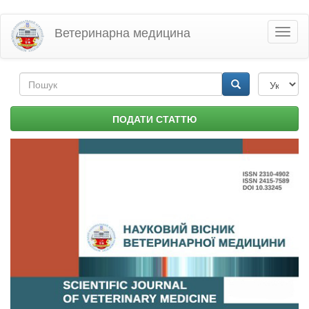
Перейти
Ветеринарна медицина
Toggl
до
naviga
основного
матеріалу
Пошукова
форма
Пошук
ПОДАТИ СТАТТЮ