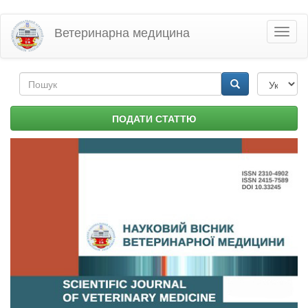
Перейти
Ветеринарна медицина
Toggl
до
naviga
основного
матеріалу
Пошукова
форма
Пошук
ПОДАТИ СТАТТЮ