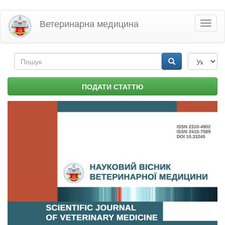
Перейти
Ветеринарна медицина
Toggl
до
naviga
основного
матеріалу
Пошукова
форма
Пошук
ПОДАТИ СТАТТЮ