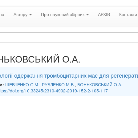
на
Автору
Про науковий збірник
АРХІВ
Контакти
НЬКОВСЬКИЙ О.А.
ології одержання тромбоцитарних мас для регенерат
и:
ШЕВЧЕНКО С.М.
,
РУБЛЕНКО М.В.
,
БОНЬКОВСЬКИЙ О.А.
ttps://doi.org/10.33245/2310-4902-2019-152-2-105-117