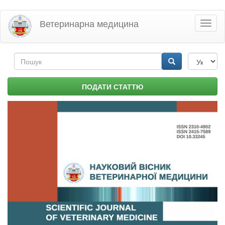
Перейти
Ветеринарна медицина
Toggl
до
naviga
основного
матеріалу
Пошукова
форма
Пошук
ПОДАТИ СТАТТЮ