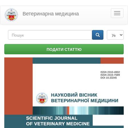
Перейти
Ветеринарна медицина
Toggl
до
naviga
основного
матеріалу
Пошукова
форма
Пошук
ПОДАТИ СТАТТЮ