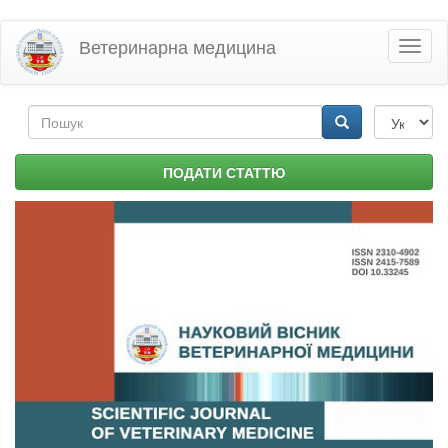
Перейти
Ветеринарна медицина
Toggl
до
naviga
основного
матеріалу
Пошукова
форма
Пошук
ПОДАТИ СТАТТЮ