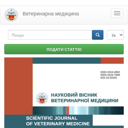
Перейти
Ветеринарна медицина
Toggl
до
naviga
основного
матеріалу
Пошукова
форма
Пошук
ПОДАТИ СТАТТЮ