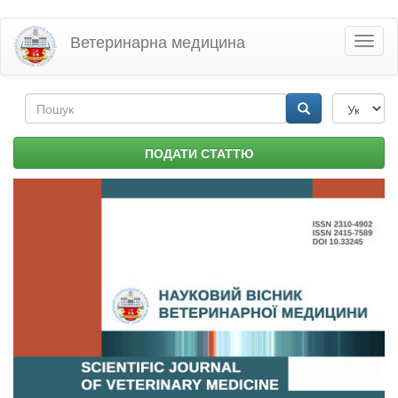
Перейти
Ветеринарна медицина
Toggl
до
naviga
основного
матеріалу
Пошукова
форма
Пошук
ПОДАТИ СТАТТЮ