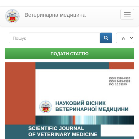
Перейти
Ветеринарна медицина
Toggl
до
naviga
основного
матеріалу
Пошукова
форма
Пошук
ПОДАТИ СТАТТЮ