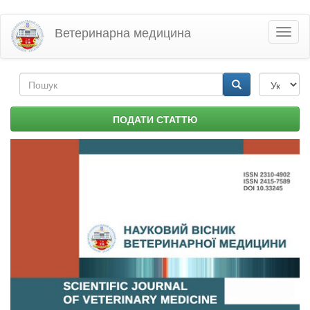
Перейти
Ветеринарна медицина
Toggl
до
naviga
основного
матеріалу
Пошукова
форма
Пошук
ПОДАТИ СТАТТЮ