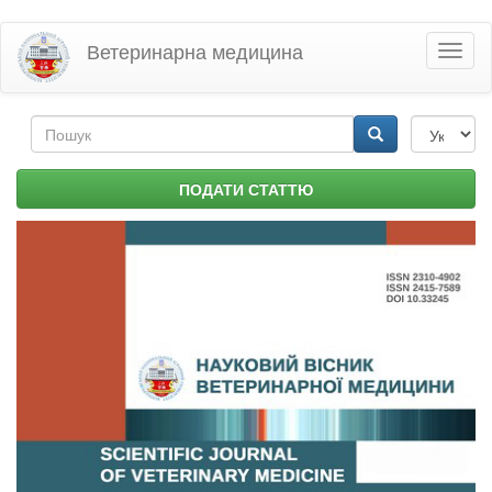
Перейти
Ветеринарна медицина
Toggl
до
naviga
основного
матеріалу
Пошукова
форма
Пошук
ПОДАТИ СТАТТЮ