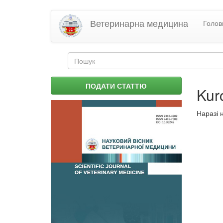
Перейти
Ветеринарна медицина
Голов
до
основного
матеріалу
Пошукова
форма
Пошук
ПОДАТИ СТАТТЮ
Kur
Наразі 