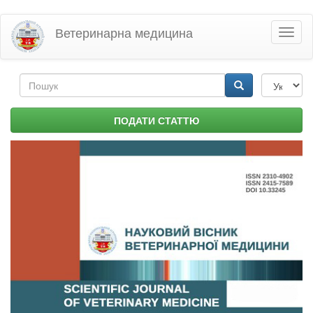
Перейти
Ветеринарна медицина
Toggl
до
naviga
основного
матеріалу
Пошукова
форма
Пошук
ПОДАТИ СТАТТЮ