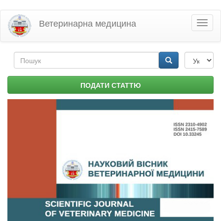
Перейти
Ветеринарна медицина
Toggl
до
naviga
основного
матеріалу
Пошукова
форма
Пошук
ПОДАТИ СТАТТЮ