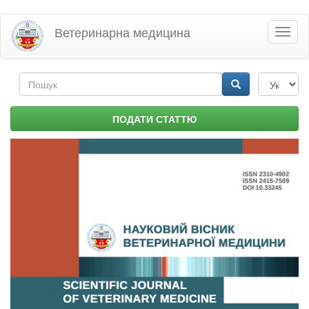
Перейти
Ветеринарна медицина
Toggl
до
naviga
основного
матеріалу
Пошукова
форма
Пошук
ПОДАТИ СТАТТЮ