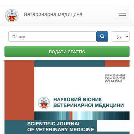
Перейти
Ветеринарна медицина
Toggl
до
naviga
основного
матеріалу
Пошукова
форма
Пошук
ПОДАТИ СТАТТЮ