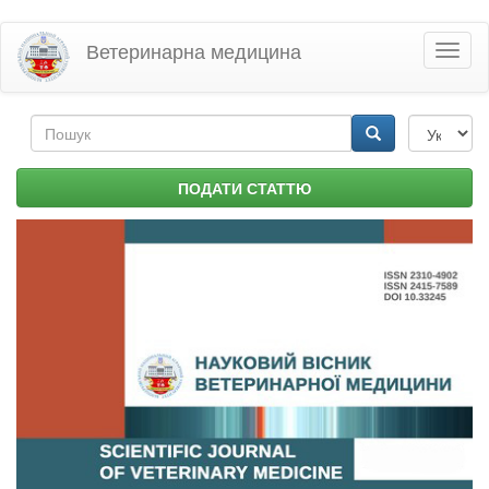
Перейти
Ветеринарна медицина
Toggl
до
naviga
основного
матеріалу
Пошукова
форма
Пошук
ПОДАТИ СТАТТЮ