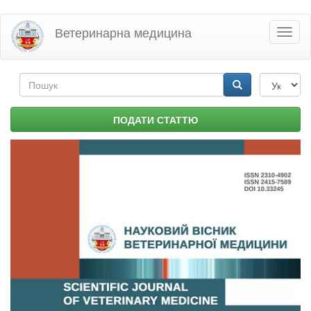
Перейти
Ветеринарна медицина
Toggl
до
naviga
основного
матеріалу
Пошукова
форма
Пошук
ПОДАТИ СТАТТЮ