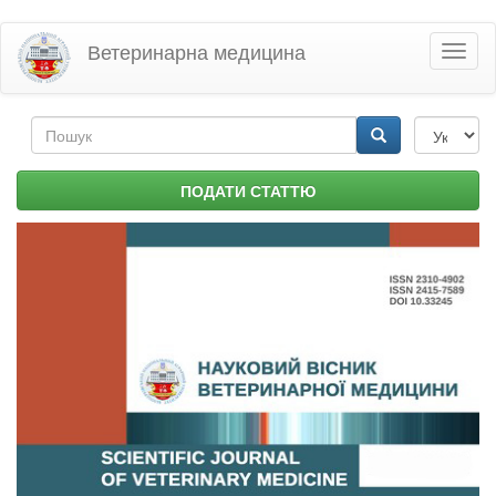
Перейти
Ветеринарна медицина
Toggl
до
naviga
основного
матеріалу
Пошукова
форма
Пошук
ПОДАТИ СТАТТЮ