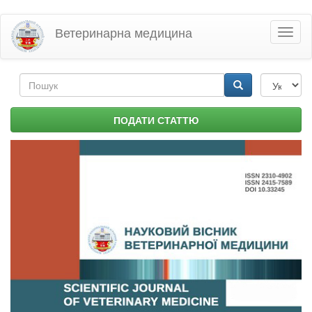
Перейти
Ветеринарна медицина
Toggl
до
naviga
основного
матеріалу
Пошукова
форма
Пошук
ПОДАТИ СТАТТЮ