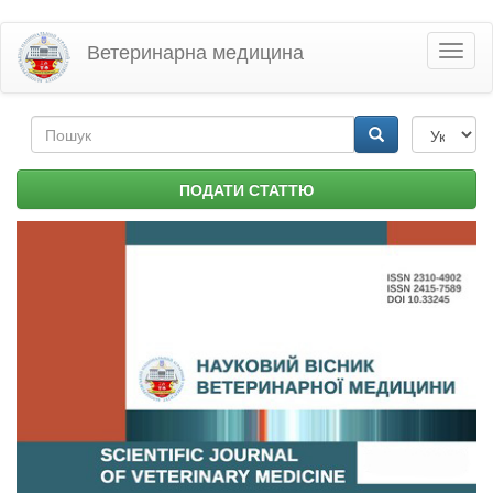
Перейти
Ветеринарна медицина
Toggl
до
naviga
основного
матеріалу
Пошукова
форма
Пошук
ПОДАТИ СТАТТЮ