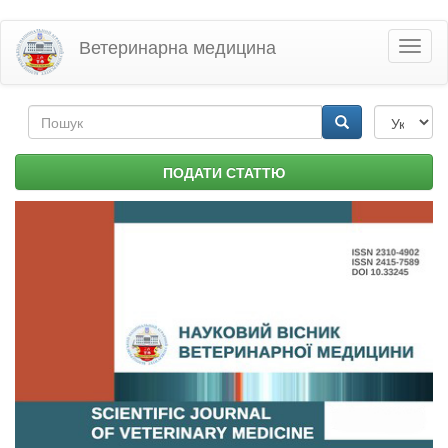
Перейти
Ветеринарна медицина
Toggl
до
naviga
основного
матеріалу
Пошукова
форма
Пошук
ПОДАТИ СТАТТЮ