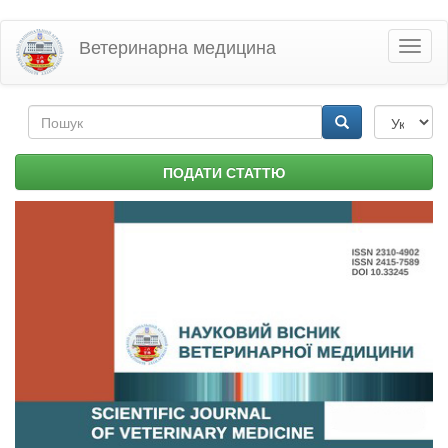
Перейти
Ветеринарна медицина
Toggl
до
naviga
основного
матеріалу
Пошукова
форма
Пошук
ПОДАТИ СТАТТЮ