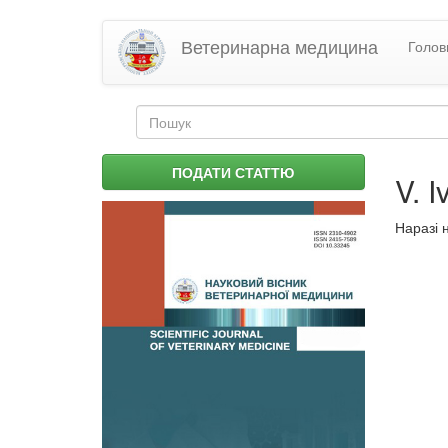
Перейти
Ветеринарна медицина
Голов
до
основного
матеріалу
Пошукова
форма
Пошук
ПОДАТИ СТАТТЮ
V. 
Наразі 