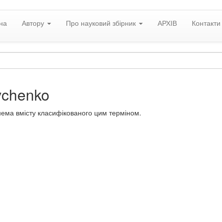
на
Автору
Про науковий збірник
АРХІВ
Контакти
Ivchenko
нема вмісту класифікованого цим терміном.