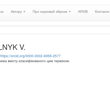
на
Автору
Про науковий збірник
АРХІВ
Контакти
NYK V.
:
https://orcid.org/0000-0002-6958-2577
нема вмісту класифікованого цим терміном.