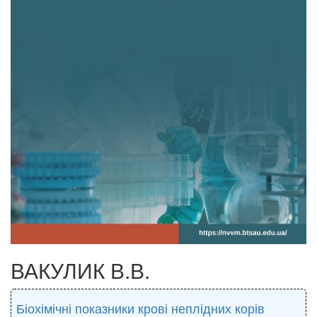
ВАКУЛИК В.В.
Біохімічні показники крові неплідних корів