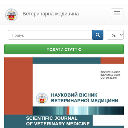
Перейти
Ветеринарна медицина
Toggl
до
naviga
основного
матеріалу
Пошукова
форма
Пошук
ПОДАТИ СТАТТЮ